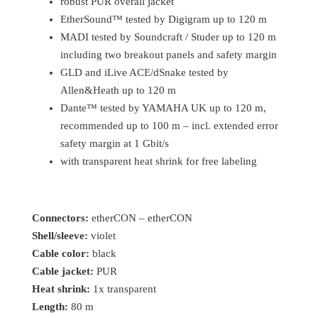
robust PUR overall jacket
EtherSound™ tested by Digigram up to 120 m
MADI tested by Soundcraft / Studer up to 120 m
including two breakout panels and safety margin
GLD and iLive ACE/dSnake tested by
Allen&Heath up to 120 m
Dante™ tested by YAMAHA UK up to 120 m,
recommended up to 100 m – incl. extended error
safety margin at 1 Gbit/s
with transparent heat shrink for free labeling
Connectors:
etherCON – etherCON
Shell/sleeve:
violet
Cable color:
black
Cable jacket:
PUR
Heat shrink:
1x transparent
Length:
80 m