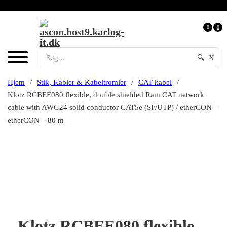
0
0
🔍
X
Hjem
/
Stik, Kabler & Kabeltromler
/
CAT kabel
/
Klotz RCBEE080 flexible, double shielded Ram CAT network
cable with AWG24 solid conductor CAT5e (SF/UTP) / etherCON –
etherCON – 80 m
Klotz RCBEE080 flexible,