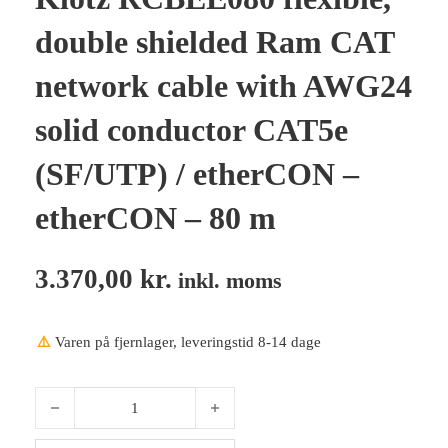
double shielded Ram CAT
network cable with AWG24
solid conductor CAT5e
(SF/UTP) / etherCON –
etherCON – 80 m
3.370,00
kr.
inkl. moms
⚠️
Varen på fjernlager, leveringstid 8-14 dage
Klotz RCBEE080 flexible, double shielded Ram CAT network cab