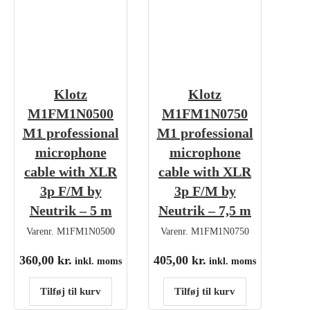
Klotz
Klotz
M1FM1N0500
M1FM1N0750
M1 professional
M1 professional
microphone
microphone
cable with XLR
cable with XLR
3p F/M by
3p F/M by
Neutrik – 5 m
Neutrik – 7,5 m
Varenr.
M1FM1N0500
Varenr.
M1FM1N0750
360,00
kr.
405,00
kr.
inkl. moms
inkl. moms
Tilføj til kurv
Tilføj til kurv