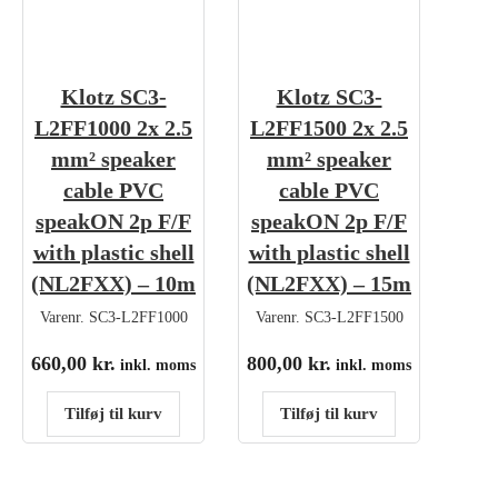
Klotz SC3-
Klotz SC3-
L2FF1000 2x 2.5
L2FF1500 2x 2.5
mm² speaker
mm² speaker
cable PVC
cable PVC
speakON 2p F/F
speakON 2p F/F
with plastic shell
with plastic shell
(NL2FXX) – 10m
(NL2FXX) – 15m
Varenr.
SC3-L2FF1000
Varenr.
SC3-L2FF1500
660,00
kr.
800,00
kr.
inkl. moms
inkl. moms
Tilføj til kurv
Tilføj til kurv