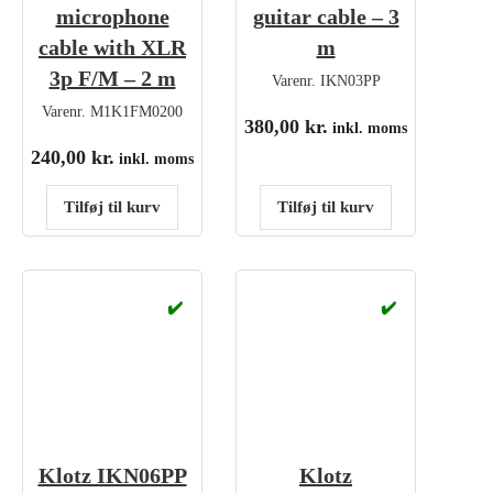
microphone
guitar cable – 3
cable with XLR
m
3p F/M – 2 m
Varenr.
IKN03PP
Varenr.
M1K1FM0200
380,00
kr.
inkl. moms
240,00
kr.
inkl. moms
Tilføj til kurv
Tilføj til kurv
✔️
✔️
Klotz IKN06PP
Klotz