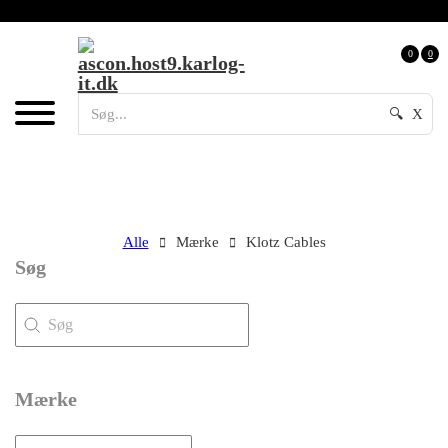
0
0
🔍
X
Alle
Mærke
Klotz Cables
Søg
Søg
Søg
Mærke
Mærke
Mærke