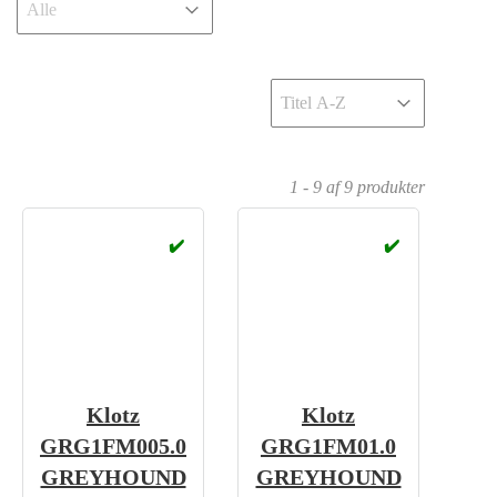
Sort
Sort content
1 - 9 af 9 produkter
✔️
✔️
Klotz
Klotz
GRG1FM005.0
GRG1FM01.0
GREYHOUND
GREYHOUND