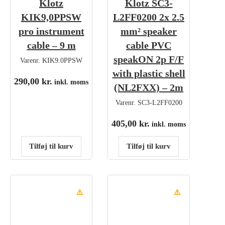
Klotz
Klotz SC3-
KIK9,0PPSW
L2FF0200 2x 2.5
pro instrument
mm² speaker
cable – 9 m
cable PVC
speakON 2p F/F
Varenr.
KIK9.0PPSW
with plastic shell
290,00
kr.
inkl. moms
(NL2FXX) – 2m
Varenr.
SC3-L2FF0200
405,00
kr.
inkl. moms
Tilføj til kurv
Tilføj til kurv
⚠️
⚠️