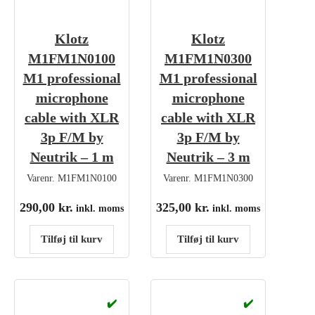
Klotz
Klotz
M1FM1N0100
M1FM1N0300
M1 professional
M1 professional
microphone
microphone
cable with XLR
cable with XLR
3p F/M by
3p F/M by
Neutrik – 1 m
Neutrik – 3 m
Varenr.
M1FM1N0100
Varenr.
M1FM1N0300
290,00
kr.
325,00
kr.
inkl. moms
inkl. moms
Tilføj til kurv
Tilføj til kurv
✔️
✔️