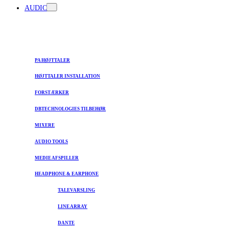
AUDIO
PA HØJTTALER
HØJTTALER INSTALLATION
FORSTÆRKER
DBTECHNOLOGIES TILBEHØR
MIXERE
AUDIO TOOLS
MEDIE AFSPILLER
HEADPHONE & EARPHONE
TALEVARSLING
LINE ARRAY
DANTE