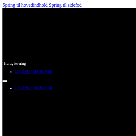
Spring til hovedindhold
Spring til sidefod
Hurtig levering
LOG IND / REGISTRER
LOG IND / REGISTRER