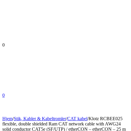
0
0
Hjem
/
Stik, Kabler & Kabeltromler
/
CAT kabel
/
Klotz RCBEE025
flexible, double shielded Ram CAT network cable with AWG24
solid conductor CAT5e (SF/UTP) / etherCON – etherCON – 25 m