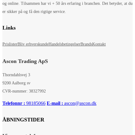
og online. Tilsammen har vi + 50 års erfaring i branchen. Det betyder, at du
er sikker på og få den rigtige service.
Links
Prislister
Bliv erhverskunde
Handelsbetingelser
Brands
Kontakt
Ascon Trading ApS
Thorndahlsvej 3
9200 Aalborg sv
CVR-nummer: 38327992
Telefonnr :
98185066
E-mail :
ascon@ascon.dk
ÅBNINGSTIDER