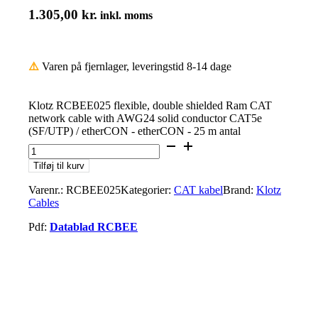
1.305,00
kr.
inkl. moms
⚠️
Varen på fjernlager, leveringstid 8-14 dage
Klotz RCBEE025 flexible, double shielded Ram CAT
network cable with AWG24 solid conductor CAT5e
(SF/UTP) / etherCON - etherCON - 25 m antal
Tilføj til kurv
Varenr.:
RCBEE025
Kategorier:
CAT kabel
Brand:
Klotz
Cables
Pdf:
Datablad RCBEE