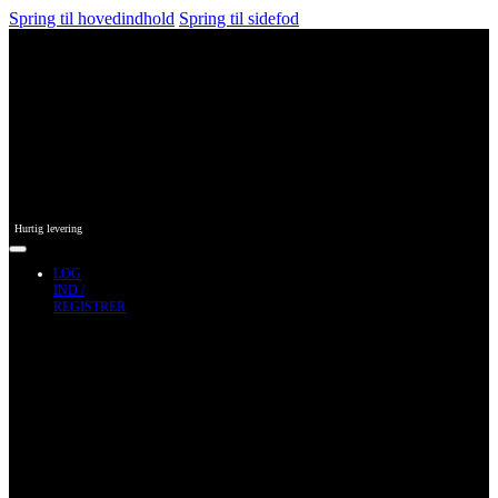
Spring til hovedindhold
Spring til sidefod
Hurtig levering
LOG
IND /
REGISTRER