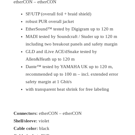
etherCON – etherCON
SF/UTP (overall foil + braid shield)
robust PUR overall jacket
EtherSound™ tested by Digigram up to 120 m
MADI tested by Soundcraft / Studer up to 120 m
including two breakout panels and safety margin
GLD and iLive ACE/dSnake tested by
Allen&Heath up to 120 m
Dante™ tested by YAMAHA UK up to 120 m,
recommended up to 100 m – incl. extended error
safety margin at 1 Gbit/s
with transparent heat shrink for free labeling
Connectors:
etherCON – etherCON
Shell/sleeve:
violet
Cable color:
black