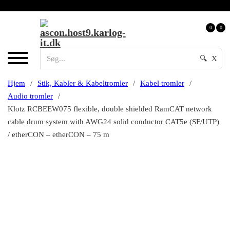
0
0
🔍
X
Hjem
/
Stik, Kabler & Kabeltromler
/
Kabel tromler
/
Audio tromler
/
Klotz RCBEEW075 flexible, double shielded RamCAT network
cable drum system with AWG24 solid conductor CAT5e (SF/UTP)
/ etherCON – etherCON – 75 m