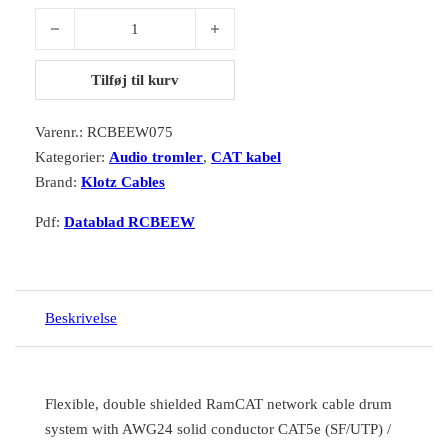
Klotz RCBEEW075 flexible, double shielded RamCAT network ca
Tilføj til kurv
Varenr.:
RCBEEW075
Kategorier:
Audio tromler
,
CAT kabel
Brand:
Klotz Cables
Pdf:
Datablad RCBEEW
Beskrivelse
Flexible, double shielded RamCAT network cable drum
system with AWG24 solid conductor CAT5e (SF/UTP) /