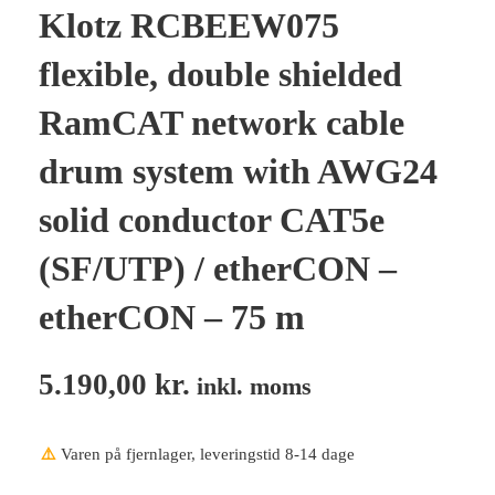
Klotz RCBEEW075
flexible, double shielded
RamCAT network cable
drum system with AWG24
solid conductor CAT5e
(SF/UTP) / etherCON –
etherCON – 75 m
5.190,00
kr.
inkl. moms
⚠️
Varen på fjernlager, leveringstid 8-14 dage