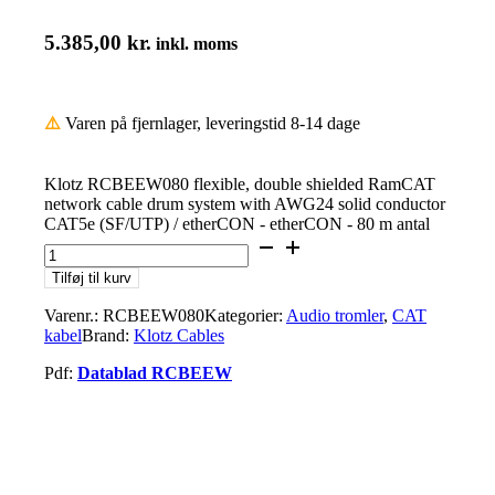
5.385,00
kr.
inkl. moms
⚠️
Varen på fjernlager, leveringstid 8-14 dage
Klotz RCBEEW080 flexible, double shielded RamCAT
network cable drum system with AWG24 solid conductor
CAT5e (SF/UTP) / etherCON - etherCON - 80 m antal
Tilføj til kurv
Varenr.:
RCBEEW080
Kategorier:
Audio tromler
,
CAT
kabel
Brand:
Klotz Cables
Pdf:
Datablad RCBEEW