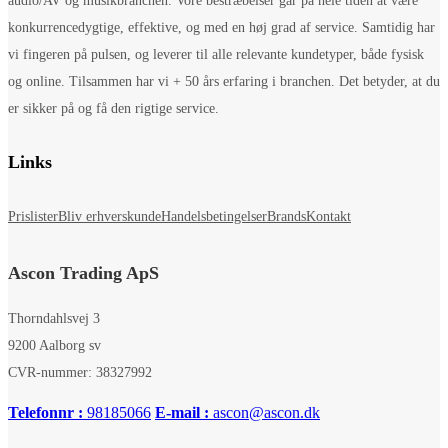
audio/AV og musikbranchen. Vore bestræbelser går på hele tiden at være
konkurrencedygtige, effektive, og med en høj grad af service. Samtidig har
vi fingeren på pulsen, og leverer til alle relevante kundetyper, både fysisk
og online. Tilsammen har vi + 50 års erfaring i branchen. Det betyder, at du
er sikker på og få den rigtige service.
Links
Prislister
Bliv erhverskunde
Handelsbetingelser
Brands
Kontakt
Ascon Trading ApS
Thorndahlsvej 3
9200 Aalborg sv
CVR-nummer: 38327992
Telefonnr :
98185066
E-mail :
ascon@ascon.dk