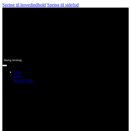
Spring til hovedindhold
Spring til sidefod
Hurtig levering
LOG
IND /
REGISTRER