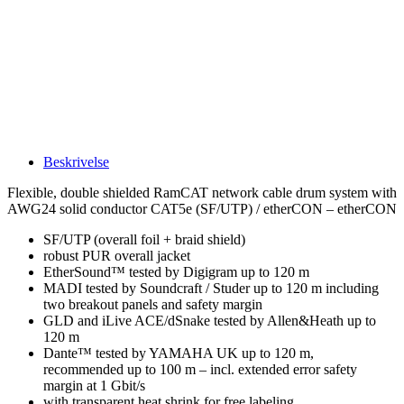
Beskrivelse
Flexible, double shielded RamCAT network cable drum system with
AWG24 solid conductor CAT5e (SF/UTP) / etherCON – etherCON
SF/UTP (overall foil + braid shield)
robust PUR overall jacket
EtherSound™ tested by Digigram up to 120 m
MADI tested by Soundcraft / Studer up to 120 m including
two breakout panels and safety margin
GLD and iLive ACE/dSnake tested by Allen&Heath up to
120 m
Dante™ tested by YAMAHA UK up to 120 m,
recommended up to 100 m – incl. extended error safety
margin at 1 Gbit/s
with transparent heat shrink for free labeling