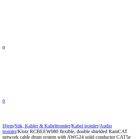
0
0
Hjem
/
Stik, Kabler & Kabeltromler
/
Kabel tromler
/
Audio
tromler
/
Klotz RCBEEW080 flexible, double shielded RamCAT
network cable drum system with AWG24 solid conductor CAT5e