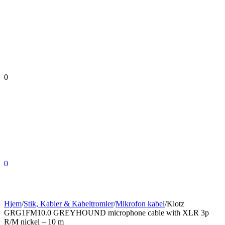
0
0
Hjem
/
Stik, Kabler & Kabeltromler
/
Mikrofon kabel
/
Klotz
GRG1FM10.0 GREYHOUND microphone cable with XLR 3p
R/M nickel – 10 m