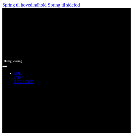
Spring til hovedindhold
Spring til sidefod
Hurtig levering
LOG
IND /
REGISTRER