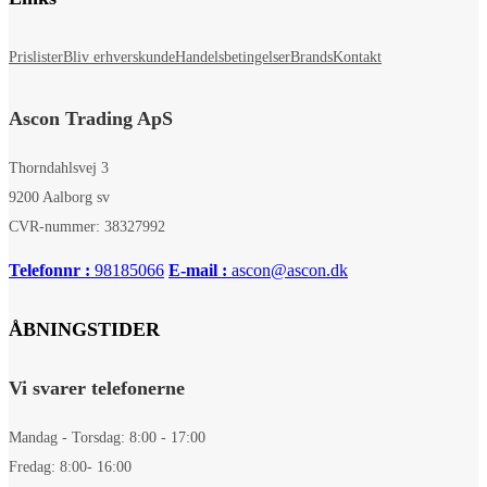
Prislister
Bliv erhverskunde
Handelsbetingelser
Brands
Kontakt
Ascon Trading ApS
Thorndahlsvej 3
9200 Aalborg sv
CVR-nummer: 38327992
Telefonnr :
98185066
E-mail :
ascon@ascon.dk
ÅBNINGSTIDER
Vi svarer telefonerne
Mandag - Torsdag: 8:00 - 17:00
Fredag: 8:00- 16:00