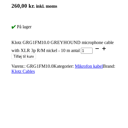
260,00
kr.
inkl. moms
✔️
På lager
Klotz GRG1FM10.0 GREYHOUND microphone cable
with XLR 3p R/M nickel - 10 m antal
Tilføj til kurv
Varenr.:
GRG1FM10.0
Kategorier:
Mikrofon kabel
Brand:
Klotz Cables