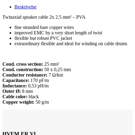
Beskrivelse
Twinaxial speaker cable 2x 2.5 mm² – PVA
fine stranded bare copper wires
improved EMC by a very short length of twist
flexible but robust PVC jacket
extraordinary flexible and ideal for winding on cable drums
Cond. cross section:
25 mm²
Cond. construction:
50 x 0,25 mm
Conductor resistance:
7 Ω/km
Capacitance:
170 pF/m
Inductance:
0,53 pH/m
Outer Ø:
8 mm
Cable color:
black
Copper weight:
50 g/m
HVEM ER VI