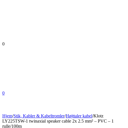
0
0
Hjem
/
Stik, Kabler & Kabeltromler
/
Højttaler kabel
/
Klotz
LY225TSW-1 twinaxial speaker cable 2x 2.5 mm² – PVC – 1
rulle/100m