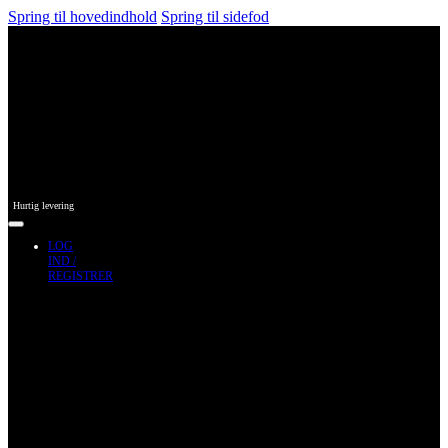
Spring til hovedindhold
Spring til sidefod
Hurtig levering
LOG
IND /
REGISTRER