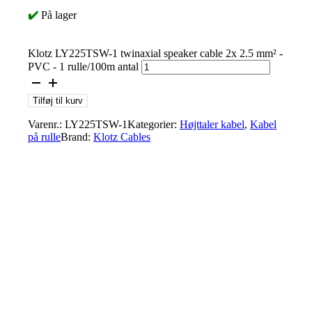
✔️
På lager
Klotz LY225TSW-1 twinaxial speaker cable 2x 2.5 mm² -
PVC - 1 rulle/100m antal
Tilføj til kurv
Varenr.:
LY225TSW-1
Kategorier:
Højttaler kabel
,
Kabel
på rulle
Brand:
Klotz Cables