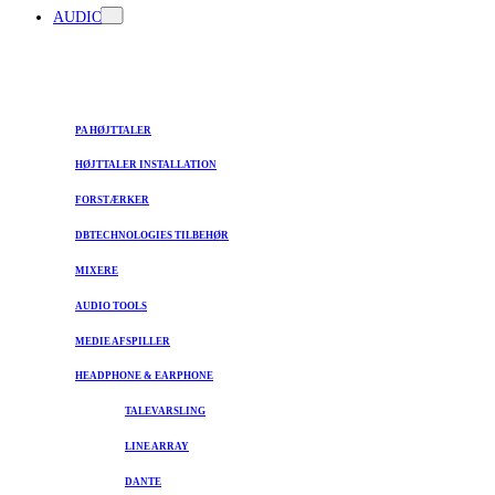
AUDIO
PA HØJTTALER
HØJTTALER INSTALLATION
FORSTÆRKER
DBTECHNOLOGIES TILBEHØR
MIXERE
AUDIO TOOLS
MEDIE AFSPILLER
HEADPHONE & EARPHONE
TALEVARSLING
LINE ARRAY
DANTE