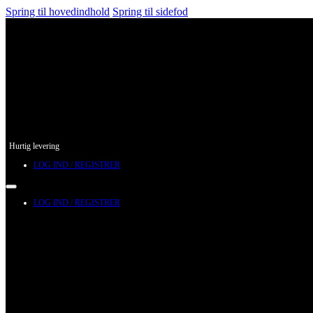
Spring til hovedindhold
Spring til sidefod
Hurtig levering
LOG IND / REGISTRER
LOG IND / REGISTRER