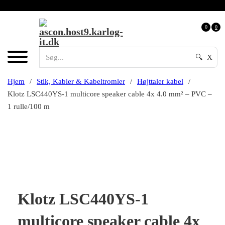
0
0
🔍
X
Hjem
/
Stik, Kabler & Kabeltromler
/
Højttaler kabel
/
Klotz LSC440YS-1 multicore speaker cable 4x 4.0 mm² – PVC –
1 rulle/100 m
Klotz LSC440YS-1
multicore speaker cable 4x