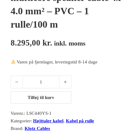
4.0 mm² – PVC – 1
rulle/100 m
8.295,00
kr.
inkl. moms
⚠️
Varen på fjernlager, leveringstid 8-14 dage
Klotz LSC440YS-1 multicore speaker cable 4x 4.0 mm² - PVC - 1 
Tilføj til kurv
Varenr.:
LSC440YS-1
Kategorier:
Højttaler kabel
,
Kabel på rulle
Brand:
Klotz Cables