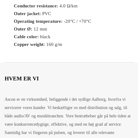
Conductor resistance:
4.0 Ω/km
Outer jacket:
PVC
Operating temperature:
-20°C / +70°C
Outer Ø:
12 mm
Cable color:
black
Copper weight:
160 g/m
HVEM ER VI
Ascon er en virksomhed, beliggende i det sydlige Aalborg, hvorfra vi
servicerer vores kunder. Vi beskæftiger os med distribution og salg, til
både audio/AV og musikbranchen. Vore bestræbelser går på hele tiden at
være konkurrencedygtige, effektive, og med en høj grad af service.
Samtidig har vi fingeren på pulsen, og leverer til alle relevante