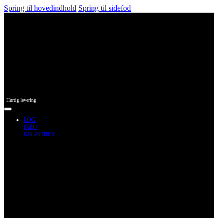
Spring til hovedindhold
Spring til sidefod
Hurtig levering
LOG
IND /
REGISTRER