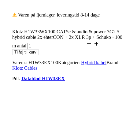
⚠️
Varen på fjernlager, leveringstid 8-14 dage
Klotz H1W33WX100 CAT5e & audio & power 3G2.5
hybrid cable 2x ehterCON + 2x XLR 3p + Schuko - 100
m antal
Tilføj til kurv
Varenr.:
H1W33EX100
Kategorier:
Hybrid kabel
Brand:
Klotz Cables
Pdf:
Datablad H1W33EX