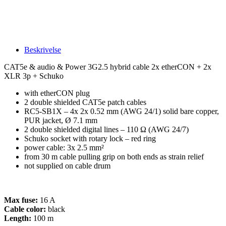
Beskrivelse
CAT5e & audio & Power 3G2.5 hybrid cable 2x etherCON + 2x
XLR 3p + Schuko
with etherCON plug
2 double shielded CAT5e patch cables
RC5-SB1X – 4x 2x 0.52 mm (AWG 24/1) solid bare copper,
PUR jacket, Ø 7.1 mm
2 double shielded digital lines – 110 Ω (AWG 24/7)
Schuko socket with rotary lock – red ring
power cable: 3x 2.5 mm²
from 30 m cable pulling grip on both ends as strain relief
not supplied on cable drum
Max fuse:
16 A
Cable color:
black
Length:
100 m