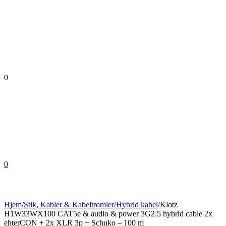
0
0
Hjem
/
Stik, Kabler & Kabeltromler
/
Hybrid kabel
/
Klotz
H1W33WX100 CAT5e & audio & power 3G2.5 hybrid cable 2x
ehterCON + 2x XLR 3p + Schuko – 100 m