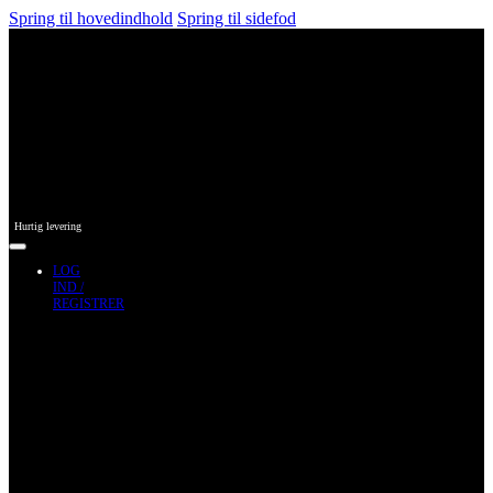
Spring til hovedindhold
Spring til sidefod
Hurtig levering
LOG
IND /
REGISTRER