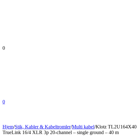
0
0
Hjem
/
Stik, Kabler & Kabeltromler
/
Multi kabel
/
Klotz TL2U164X40
TrueLink 16/4 XLR 3p 20-channel – single ground – 40 m