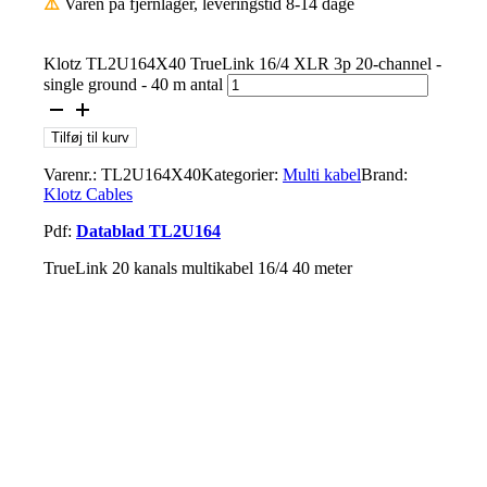
⚠️
Varen på fjernlager, leveringstid 8-14 dage
Klotz TL2U164X40 TrueLink 16/4 XLR 3p 20-channel -
single ground - 40 m antal
Tilføj til kurv
Varenr.:
TL2U164X40
Kategorier:
Multi kabel
Brand:
Klotz Cables
Pdf:
Datablad TL2U164
TrueLink 20 kanals multikabel 16/4 40 meter