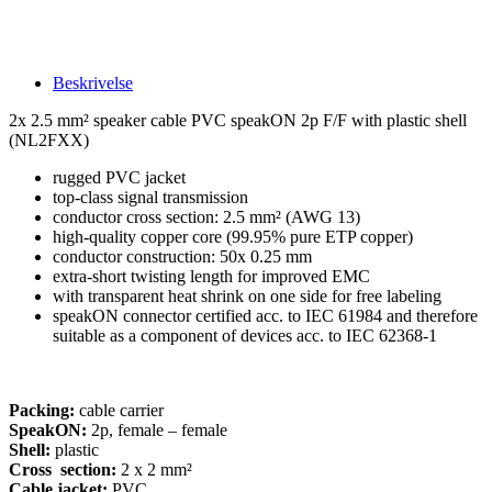
Beskrivelse
2x 2.5 mm² speaker cable PVC speakON 2p F/F with plastic shell
(NL2FXX)
rugged PVC jacket
top-class signal transmission
conductor cross section: 2.5 mm² (AWG 13)
high-quality copper core (99.95% pure ETP copper)
conductor construction: 50x 0.25 mm
extra-short twisting length for improved EMC
with transparent heat shrink on one side for free labeling
speakON connector certified acc. to IEC 61984 and therefore
suitable as a component of devices acc. to IEC 62368-1
Packing:
cable carrier
SpeakON:
2p, female – female
Shell:
plastic
Cross section:
2 x 2 mm²
Cable jacket:
PVC