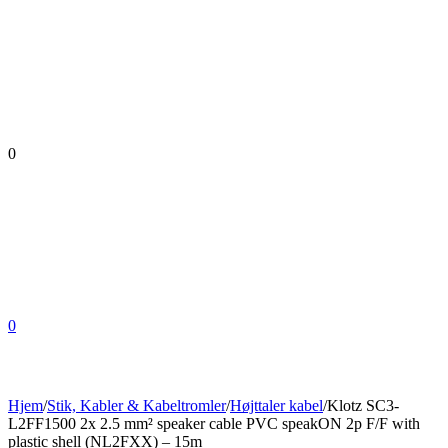
0
0
Hjem
/
Stik, Kabler & Kabeltromler
/
Højttaler kabel
/
Klotz SC3-
L2FF1500 2x 2.5 mm² speaker cable PVC speakON 2p F/F with
plastic shell (NL2FXX) – 15m