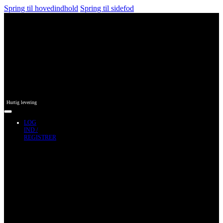
Spring til hovedindhold
Spring til sidefod
Hurtig levering
LOG
IND /
REGISTRER