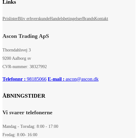
Links
Prislister
Bliv erhverskunde
Handelsbetingelser
Brands
Kontakt
Ascon Trading ApS
Thorndahlsvej 3
9200 Aalborg sv
CVR-nummer: 38327992
Telefonnr :
98185066
E-mail :
ascon@ascon.dk
ÅBNINGSTIDER
Vi svarer telefonerne
Mandag - Torsdag: 8:00 - 17:00
Fredag: 8:00- 16:00