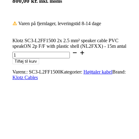
800,00
kr.
inkl. moms
⚠️
Varen på fjernlager, leveringstid 8-14 dage
Klotz SC3-L2FF1500 2x 2.5 mm² speaker cable PVC
speakON 2p F/F with plastic shell (NL2FXX) - 15m antal
Tilføj til kurv
Varenr.:
SC3-L2FF1500
Kategorier:
Højttaler kabel
Brand:
Klotz Cables