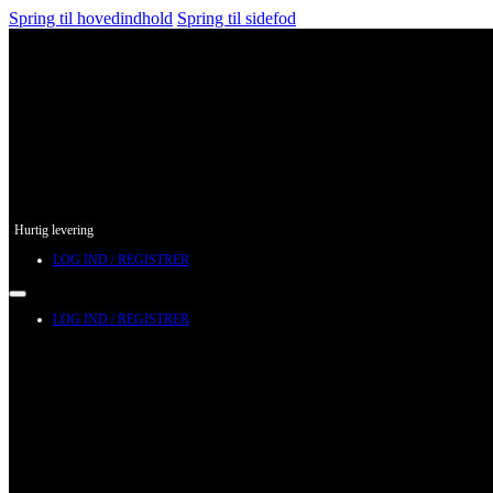
Spring til hovedindhold
Spring til sidefod
Hurtig levering
LOG IND / REGISTRER
LOG IND / REGISTRER