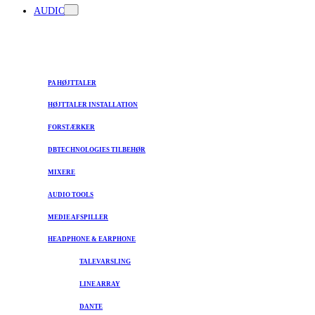
AUDIO
PA HØJTTALER
HØJTTALER INSTALLATION
FORSTÆRKER
DBTECHNOLOGIES TILBEHØR
MIXERE
AUDIO TOOLS
MEDIE AFSPILLER
HEADPHONE & EARPHONE
TALEVARSLING
LINE ARRAY
DANTE