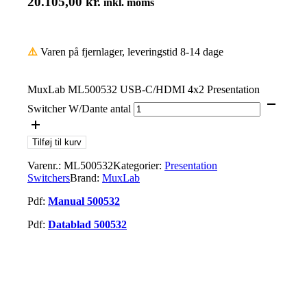
20.105,00
kr.
inkl. moms
⚠️
Varen på fjernlager, leveringstid 8-14 dage
MuxLab ML500532 USB-C/HDMI 4x2 Presentation
Switcher W/Dante antal
Tilføj til kurv
Varenr.:
ML500532
Kategorier:
Presentation
Switchers
Brand:
MuxLab
Pdf:
Manual 500532
Pdf:
Datablad 500532