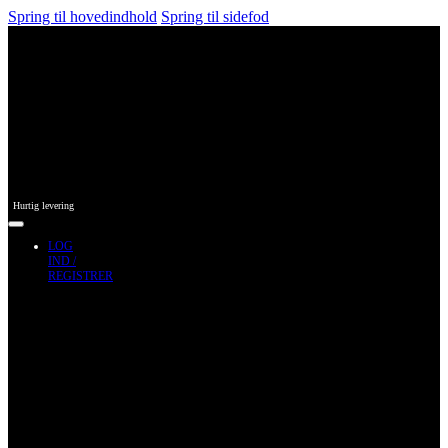
Spring til hovedindhold
Spring til sidefod
Hurtig levering
LOG
IND /
REGISTRER