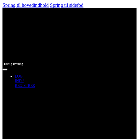
Spring til hovedindhold
Spring til sidefod
Hurtig levering
LOG
IND /
REGISTRER