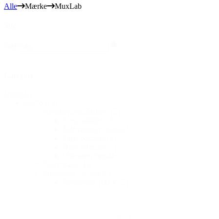
Alle
Mærke
MuxLab
Søg
Søg
Søg
Kategori
Kategori
Audio
(18)
Højttaler installation
(13)
Væg højttaler
(7)
Indbygnings højttaler
(3)
Søjle højttaler
(2)
Horn højttaler
(1)
Udendørs højttaler
(1)
Talevarsling
(4)
Forstærker - audio
(2)
Forstærker 100 V
(2)
Sort