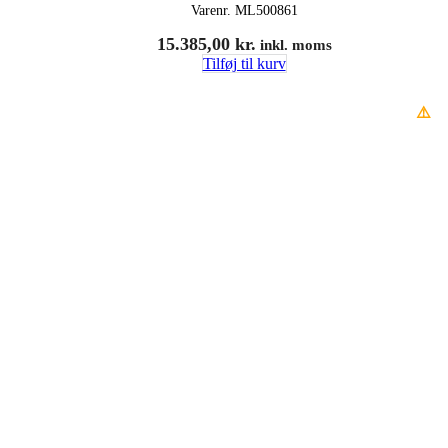
Varenr.
ML500861
15.385,00
kr.
inkl. moms
Tilføj til kurv
⚠️