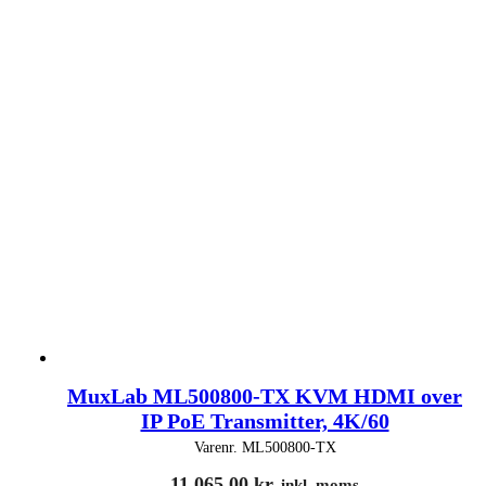
MuxLab ML500800-TX KVM HDMI over
IP PoE Transmitter, 4K/60
Varenr.
ML500800-TX
11.065,00
kr.
inkl. moms