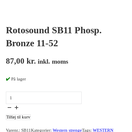
Rotosound SB11 Phosp.
Bronze 11-52
87,00
kr.
inkl. moms
✔️
På lager
Rotosound SB11 Phosp. Bronze 11-52 antal
Tilføj til kurv
Varenr.:
SB11
Kategorier:
Western strenge
Tags:
WESTERN