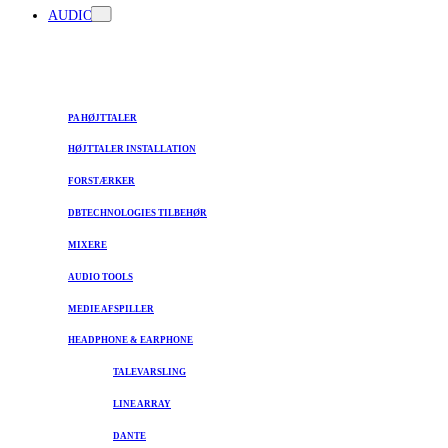
AUDIO
PA HØJTTALER
HØJTTALER INSTALLATION
FORSTÆRKER
DBTECHNOLOGIES TILBEHØR
MIXERE
AUDIO TOOLS
MEDIE AFSPILLER
HEADPHONE & EARPHONE
TALEVARSLING
LINE ARRAY
DANTE