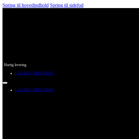
Spring til hovedindhold
Spring til sidefod
Hurtig levering
LOG IND / REGISTRER
LOG IND / REGISTRER