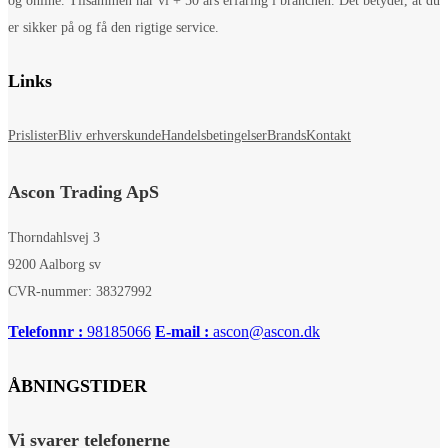
og online. Tilsammen har vi + 50 års erfaring i branchen. Det betyder, at du
er sikker på og få den rigtige service.
Links
Prislister
Bliv erhverskunde
Handelsbetingelser
Brands
Kontakt
Ascon Trading ApS
Thorndahlsvej 3
9200 Aalborg sv
CVR-nummer: 38327992
Telefonnr :
98185066
E-mail :
ascon@ascon.dk
ÅBNINGSTIDER
Vi svarer telefonerne