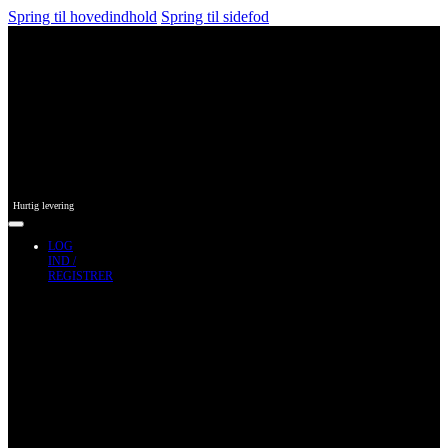
Spring til hovedindhold
Spring til sidefod
Hurtig levering
LOG
IND /
REGISTRER