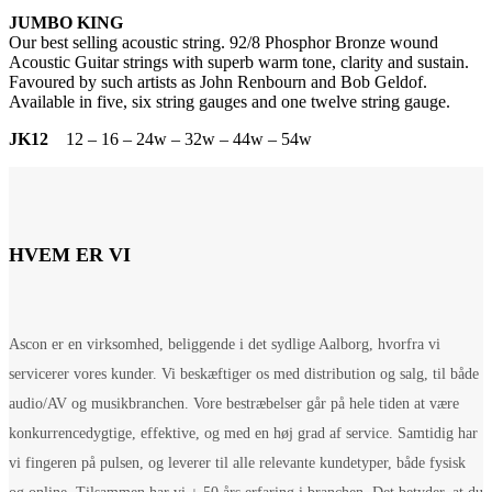
JUMBO KING
Our best selling acoustic string. 92/8 Phosphor Bronze wound
Acoustic Guitar strings with superb warm tone, clarity and sustain.
Favoured by such artists as John Renbourn and Bob Geldof.
Available in five, six string gauges and one twelve string gauge.
JK12
12 – 16 – 24w – 32w – 44w – 54w
HVEM ER VI
Ascon er en virksomhed, beliggende i det sydlige Aalborg, hvorfra vi
servicerer vores kunder. Vi beskæftiger os med distribution og salg, til både
audio/AV og musikbranchen. Vore bestræbelser går på hele tiden at være
konkurrencedygtige, effektive, og med en høj grad af service. Samtidig har
vi fingeren på pulsen, og leverer til alle relevante kundetyper, både fysisk