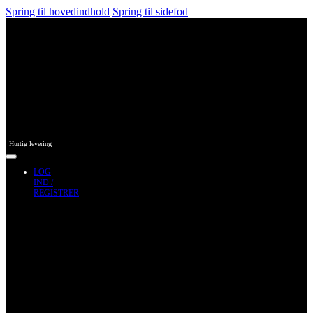
Spring til hovedindhold
Spring til sidefod
Hurtig levering
LOG
IND /
REGISTRER