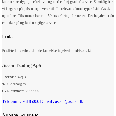
konkurrencedygtige, effektive, og med en høj grad af service. Samtidig har
vi fingeren på pulsen, og leverer til alle relevante kundetyper, både fysisk
og online. Tilsammen har vi + 50 års erfaring i branchen. Det betyder, at du
er sikker på og få den rigtige service.
Links
Prislister
Bliv erhverskunde
Handelsbetingelser
Brands
Kontakt
Ascon Trading ApS
Thorndahlsvej 3
9200 Aalborg sv
CVR-nummer: 38327992
Telefonnr :
98185066
E-mail :
ascon@ascon.dk
ÅBNINGSTIDER