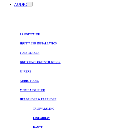
AUDIO
PA HØJTTALER
HØJTTALER INSTALLATION
FORSTÆRKER
DBTECHNOLOGIES TILBEHØR
MIXERE
AUDIO TOOLS
MEDIE AFSPILLER
HEADPHONE & EARPHONE
TALEVARSLING
LINE ARRAY
DANTE