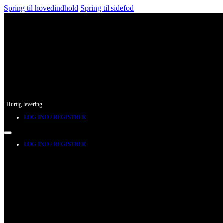
Spring til hovedindhold
Spring til sidefod
Hurtig levering
LOG IND / REGISTRER
LOG IND / REGISTRER