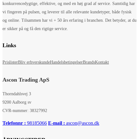
konkurrencedygtige, effektive, og med en høj grad af service. Samtidig har
vi fingeren på pulsen, og leverer til alle relevante kundetyper, både fysisk
og online. Tilsammen har vi + 50 års erfaring i branchen. Det betyder, at du
er sikker på og få den rigtige service.
Links
Prislister
Bliv erhverskunde
Handelsbetingelser
Brands
Kontakt
Ascon Trading ApS
Thorndahlsvej 3
9200 Aalborg sv
CVR-nummer: 38327992
Telefonnr :
98185066
E-mail :
ascon@ascon.dk