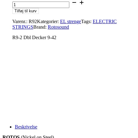
Tilføj til kurv
Varenr.:
R92
Kategorier:
EL strenge
Tags:
ELECTRIC
STRINGS
Brand:
Rotosound
R9-2 Dbl Decker 9-42
Beskrivelse
ROTOS
(Nickel on Steel)