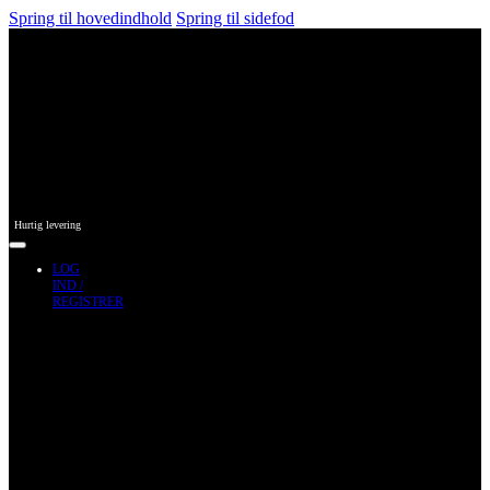
Spring til hovedindhold
Spring til sidefod
Hurtig levering
LOG
IND /
REGISTRER