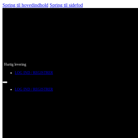
Spring til hovedindhold
Spring til sidefod
Hurtig levering
LOG IND / REGISTRER
LOG IND / REGISTRER