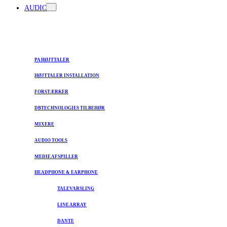
AUDIO
PA HØJTTALER
HØJTTALER INSTALLATION
FORSTÆRKER
DBTECHNOLOGIES TILBEHØR
MIXERE
AUDIO TOOLS
MEDIE AFSPILLER
HEADPHONE & EARPHONE
TALEVARSLING
LINE ARRAY
DANTE