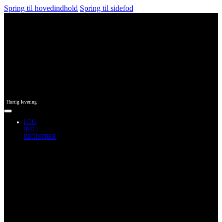
Spring til hovedindhold
Spring til sidefod
Hurtig levering
LOG
IND /
REGISTRER