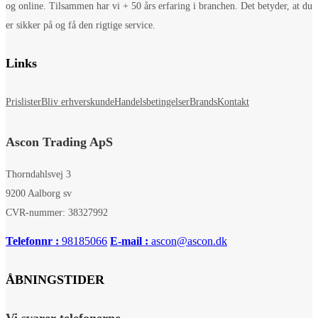
og online. Tilsammen har vi + 50 års erfaring i branchen. Det betyder, at du
er sikker på og få den rigtige service.
Links
Prislister
Bliv erhverskunde
Handelsbetingelser
Brands
Kontakt
Ascon Trading ApS
Thorndahlsvej 3
9200 Aalborg sv
CVR-nummer: 38327992
Telefonnr :
98185066
E-mail :
ascon@ascon.dk
ÅBNINGSTIDER
Vi svarer telefonerne