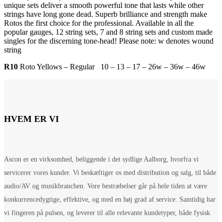
unique sets deliver a smooth powerful tone that lasts while other
strings have long gone dead. Superb brilliance and strength make
Rotos the first choice for the professional. Available in all the
popular gauges, 12 string sets, 7 and 8 string sets and custom made
singles for the discerning tone-head! Please note: w denotes wound
string
R10
Roto Yellows – Regular 10 – 13 – 17 – 26w – 36w – 46w
HVEM ER VI
Ascon er en virksomhed, beliggende i det sydlige Aalborg, hvorfra vi
servicerer vores kunder. Vi beskæftiger os med distribution og salg, til både
audio/AV og musikbranchen. Vore bestræbelser går på hele tiden at være
konkurrencedygtige, effektive, og med en høj grad af service. Samtidig har
vi fingeren på pulsen, og leverer til alle relevante kundetyper, både fysisk