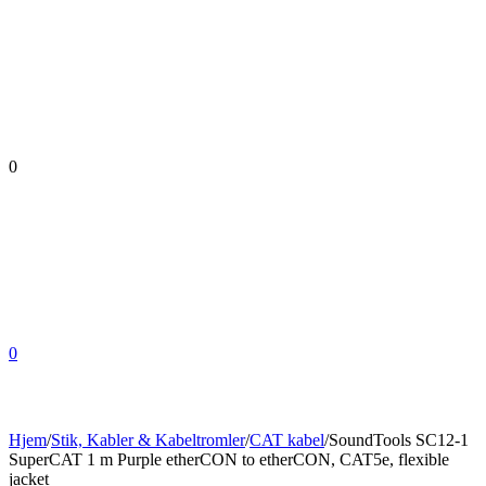
0
0
Hjem
/
Stik, Kabler & Kabeltromler
/
CAT kabel
/
SoundTools SC12-1
SuperCAT 1 m Purple etherCON to etherCON, CAT5e, flexible
jacket