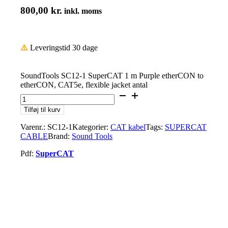
800,00
kr.
inkl. moms
⚠️
Leveringstid 30 dage
SoundTools SC12-1 SuperCAT 1 m Purple etherCON to
etherCON, CAT5e, flexible jacket antal
Tilføj til kurv
Varenr.:
SC12-1
Kategorier:
CAT kabel
Tags:
SUPERCAT
CABLE
Brand:
Sound Tools
Pdf:
SuperCAT