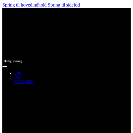
Spring til hovedindhold
Spring til sidefod
Hurtig levering
LOG
IND /
REGISTRER