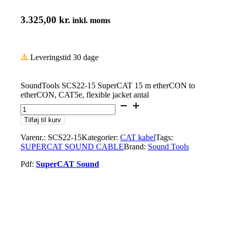
3.325,00
kr.
inkl. moms
⚠️
Leveringstid 30 dage
SoundTools SCS22-15 SuperCAT 15 m etherCON to
etherCON, CAT5e, flexible jacket antal
Tilføj til kurv
Varenr.:
SCS22-15
Kategorier:
CAT kabel
Tags:
SUPERCAT SOUND CABLE
Brand:
Sound Tools
Pdf:
SuperCAT Sound