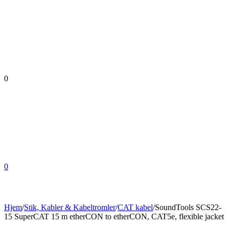
0
0
Hjem
/
Stik, Kabler & Kabeltromler
/
CAT kabel
/
SoundTools SCS22-
15 SuperCAT 15 m etherCON to etherCON, CAT5e, flexible jacket