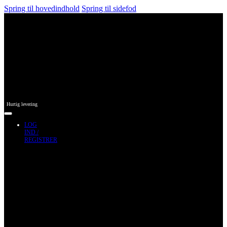
Spring til hovedindhold
Spring til sidefod
Hurtig levering
LOG
IND /
REGISTRER