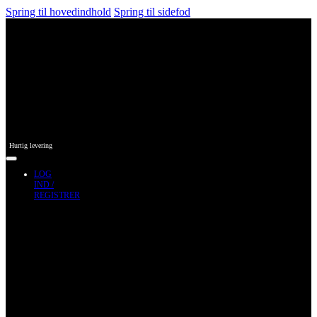
Spring til hovedindhold
Spring til sidefod
Hurtig levering
LOG
IND /
REGISTRER