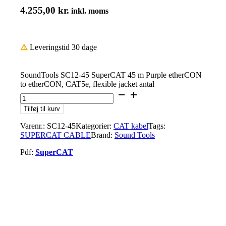
4.255,00
kr.
inkl. moms
⚠️
Leveringstid 30 dage
SoundTools SC12-45 SuperCAT 45 m Purple etherCON
to etherCON, CAT5e, flexible jacket antal
Tilføj til kurv
Varenr.:
SC12-45
Kategorier:
CAT kabel
Tags:
SUPERCAT CABLE
Brand:
Sound Tools
Pdf:
SuperCAT