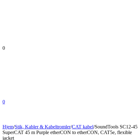
0
0
Hjem
/
Stik, Kabler & Kabeltromler
/
CAT kabel
/
SoundTools SC12-45
SuperCAT 45 m Purple etherCON to etherCON, CAT5e, flexible
jacket