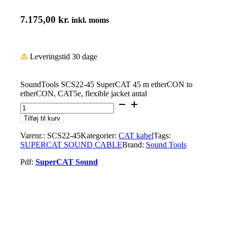
7.175,00
kr.
inkl. moms
⚠️
Leveringstid 30 dage
SoundTools SCS22-45 SuperCAT 45 m etherCON to
etherCON, CAT5e, flexible jacket antal
Tilføj til kurv
Varenr.:
SCS22-45
Kategorier:
CAT kabel
Tags:
SUPERCAT SOUND CABLE
Brand:
Sound Tools
Pdf:
SuperCAT Sound