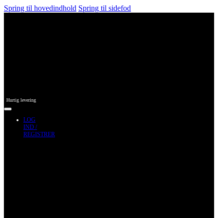
Spring til hovedindhold
Spring til sidefod
Hurtig levering
LOG
IND /
REGISTRER