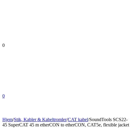
0
0
Hjem
/
Stik, Kabler & Kabeltromler
/
CAT kabel
/
SoundTools SCS22-
45 SuperCAT 45 m etherCON to etherCON, CAT5e, flexible jacket