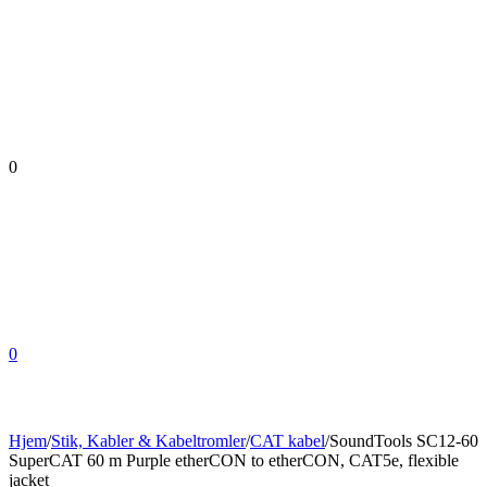
0
0
Hjem
/
Stik, Kabler & Kabeltromler
/
CAT kabel
/
SoundTools SC12-60
SuperCAT 60 m Purple etherCON to etherCON, CAT5e, flexible
jacket