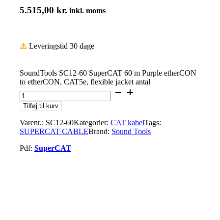
5.515,00
kr.
inkl. moms
⚠️
Leveringstid 30 dage
SoundTools SC12-60 SuperCAT 60 m Purple etherCON
to etherCON, CAT5e, flexible jacket antal
Tilføj til kurv
Varenr.:
SC12-60
Kategorier:
CAT kabel
Tags:
SUPERCAT CABLE
Brand:
Sound Tools
Pdf:
SuperCAT