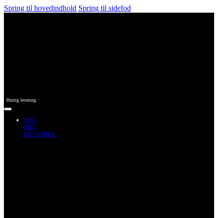
Spring til hovedindhold
Spring til sidefod
Hurtig levering
LOG
IND /
REGISTRER