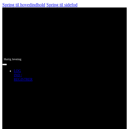
Spring til hovedindhold
Spring til sidefod
Hurtig levering
LOG
IND /
REGISTRER