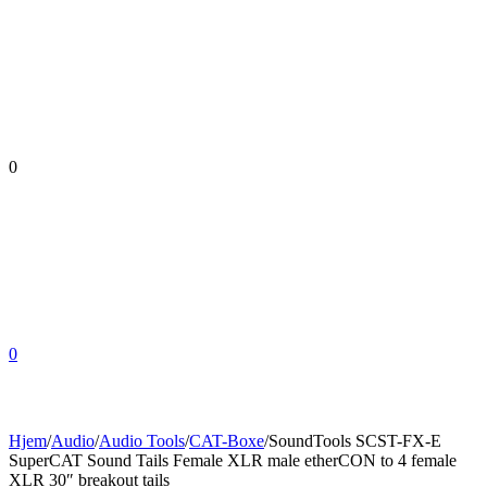
0
0
Hjem
/
Audio
/
Audio Tools
/
CAT-Boxe
/
SoundTools SCST-FX-E
SuperCAT Sound Tails Female XLR male etherCON to 4 female
XLR 30″ breakout tails