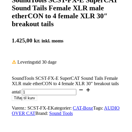
Sound Tails Female XLR male
etherCON to 4 female XLR 30″
breakout tails
1.425,00
kr.
inkl. moms
⚠️
Leveringstid 30 dage
SoundTools SCST-FX-E SuperCAT Sound Tails Female
XLR male etherCON to 4 female XLR 30" breakout tails
antal
Tilføj til kurv
Varenr.:
SCST-FX-E
Kategorier:
CAT-Boxe
Tags:
AUDIO
OVER CAT
Brand:
Sound Tools