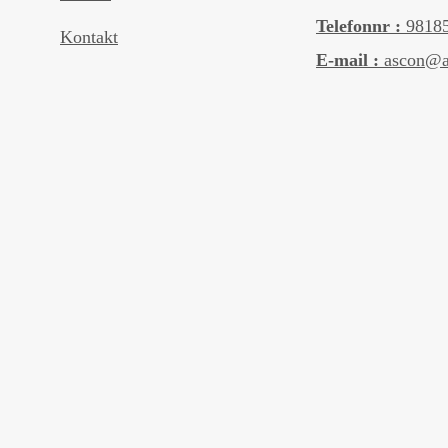
Telefonnr :
9818
Kontakt
E-mail :
ascon@a