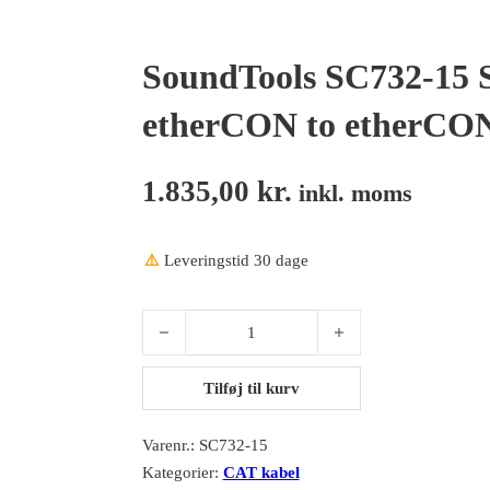
SoundTools SC732-15 
etherCON to etherCO
1.835,00
kr.
inkl. moms
⚠️
Leveringstid 30 dage
SoundTools SC732-15 SuperCAT7 15 m Black ethe
Tilføj til kurv
Varenr.:
SC732-15
Kategorier:
CAT kabel