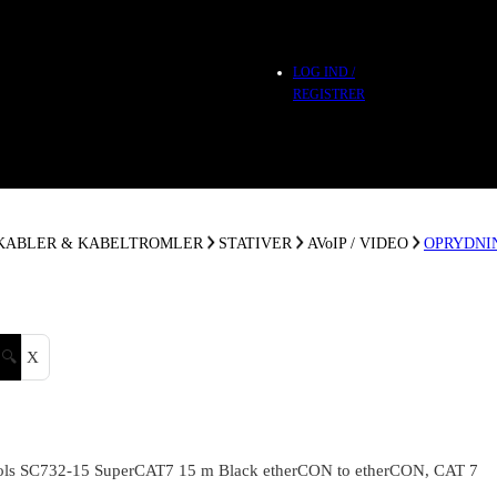
LOG IND /
REGISTRER
 KABLER & KABELTROMLER
STATIVER
AVoIP / VIDEO
OPRYDNI
🔍
X
ls SC732-15 SuperCAT7 15 m Black etherCON to etherCON, CAT 7