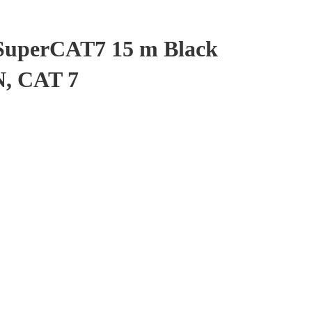
SuperCAT7 15 m Black
N, CAT 7
rCON to etherCON, CAT 7 antal