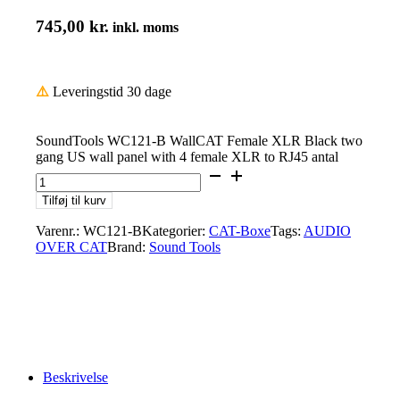
745,00
kr.
inkl. moms
⚠️
Leveringstid 30 dage
SoundTools WC121-B WallCAT Female XLR Black two
gang US wall panel with 4 female XLR to RJ45 antal
Tilføj til kurv
Varenr.:
WC121-B
Kategorier:
CAT-Boxe
Tags:
AUDIO
OVER CAT
Brand:
Sound Tools
Beskrivelse