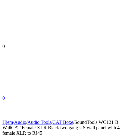
0
0
Hjem
/
Audio
/
Audio Tools
/
CAT-Boxe
/
SoundTools WC121-B
WallCAT Female XLR Black two gang US wall panel with 4
female XLR to RJ45