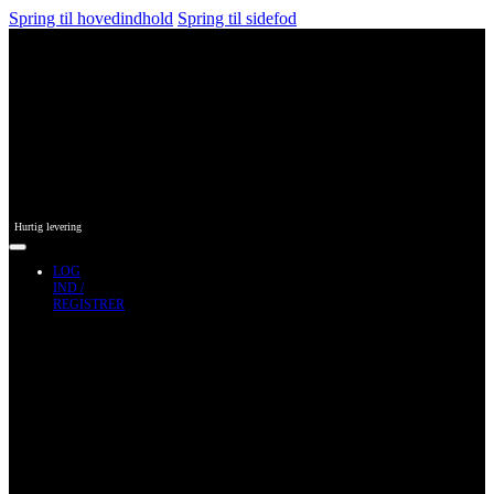
Spring til hovedindhold
Spring til sidefod
Hurtig levering
LOG
IND /
REGISTRER