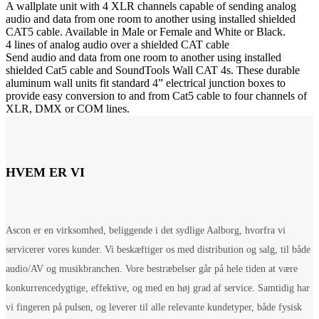
A wallplate unit with 4 XLR channels capable of sending analog
audio and data from one room to another using installed shielded
CAT5 cable. Available in Male or Female and White or Black.
4 lines of analog audio over a shielded CAT cable
Send audio and data from one room to another using installed
shielded Cat5 cable and SoundTools Wall CAT 4s. These durable
aluminum wall units fit standard 4” electrical junction boxes to
provide easy conversion to and from Cat5 cable to four channels of
XLR, DMX or COM lines.
HVEM ER VI
Ascon er en virksomhed, beliggende i det sydlige Aalborg, hvorfra vi
servicerer vores kunder. Vi beskæftiger os med distribution og salg, til både
audio/AV og musikbranchen. Vore bestræbelser går på hele tiden at være
konkurrencedygtige, effektive, og med en høj grad af service. Samtidig har
vi fingeren på pulsen, og leverer til alle relevante kundetyper, både fysisk