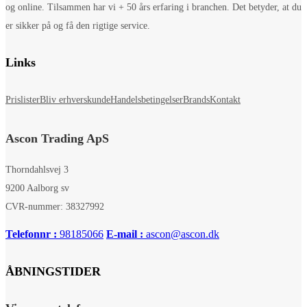
og online. Tilsammen har vi + 50 års erfaring i branchen. Det betyder, at du
er sikker på og få den rigtige service.
Links
Prislister
Bliv erhverskunde
Handelsbetingelser
Brands
Kontakt
Ascon Trading ApS
Thorndahlsvej 3
9200 Aalborg sv
CVR-nummer: 38327992
Telefonnr :
98185066
E-mail :
ascon@ascon.dk
ÅBNINGSTIDER