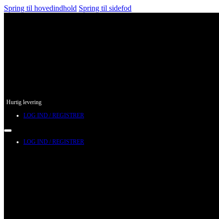
Spring til hovedindhold
Spring til sidefod
Hurtig levering
LOG IND / REGISTRER
LOG IND / REGISTRER