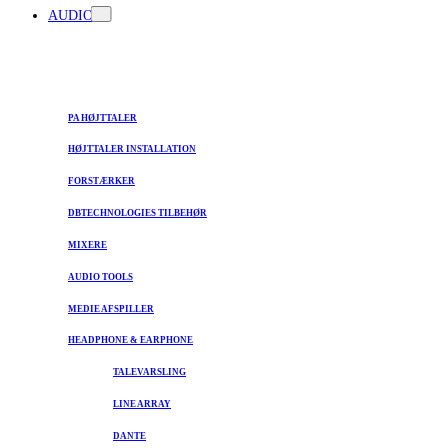
AUDIO
PA HØJTTALER
HØJTTALER INSTALLATION
FORSTÆRKER
DBTECHNOLOGIES TILBEHØR
MIXERE
AUDIO TOOLS
MEDIE AFSPILLER
HEADPHONE & EARPHONE
TALEVARSLING
LINE ARRAY
DANTE