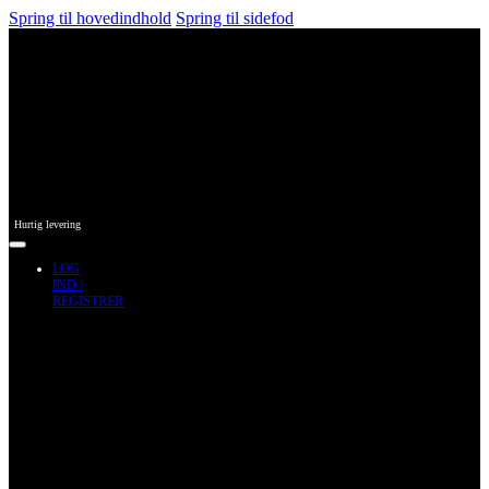
Spring til hovedindhold
Spring til sidefod
Hurtig levering
LOG
IND /
REGISTRER