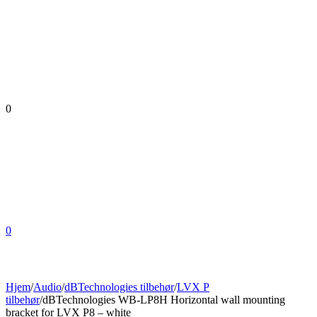
0
0
Hjem
/
Audio
/
dBTechnologies tilbehør
/
LVX P
tilbehør
/
dBTechnologies WB-LP8H Horizontal wall mounting
bracket for LVX P8 – white