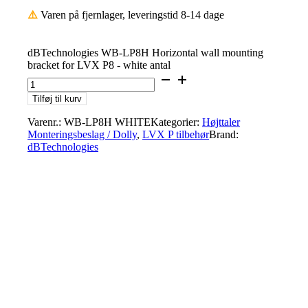
⚠️
Varen på fjernlager, leveringstid 8-14 dage
dBTechnologies WB-LP8H Horizontal wall mounting
bracket for LVX P8 - white antal
Tilføj til kurv
Varenr.:
WB-LP8H WHITE
Kategorier:
Højttaler
Monteringsbeslag / Dolly
,
LVX P tilbehør
Brand:
dBTechnologies