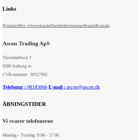
Links
Prislister
Bliv erhverskunde
Handelsbetingelser
Brands
Kontakt
Ascon Trading ApS
Thorndahlsvej 3
9200 Aalborg sv
CVR-nummer: 38327992
Telefonnr :
98185066
E-mail :
ascon@ascon.dk
ÅBNINGSTIDER
Vi svarer telefonerne
Mandag - Torsdag: 8:00 - 17:00