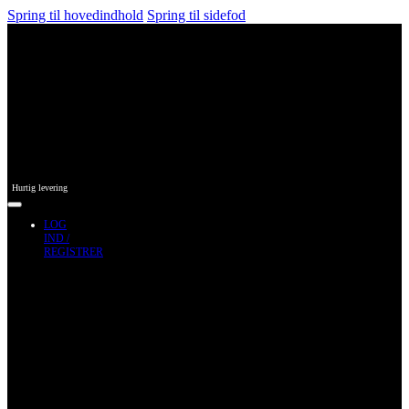
Spring til hovedindhold
Spring til sidefod
Hurtig levering
LOG
IND /
REGISTRER