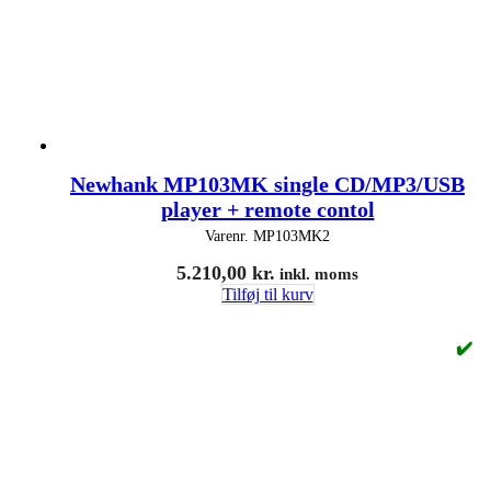
Newhank MP103MK single CD/MP3/USB
player + remote contol
Varenr.
MP103MK2
5.210,00
kr.
inkl. moms
Tilføj til kurv
✔️