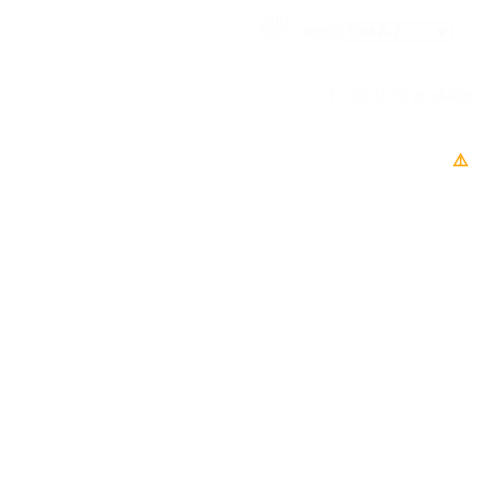
Sort
Sort content
1 - 28 af 29 produkter
⚠️