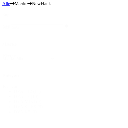
Alle
Mærke
NewHank
Søg
Søg
Søg
Mærke
Mærke
Mærke
Kategori
Kategori
DVA T12
(11)
DVA T8
(10)
DVA MINI
(9)
DVA SUBS
(9)
DVA K5
(3)