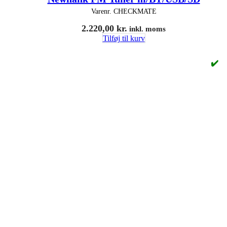
Varenr.
CHECKMATE
2.220,00
kr.
inkl. moms
Tilføj til kurv
✔️