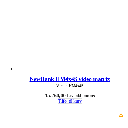
NewHank HM4x4S video matrix
Varenr.
HM4x4S
15.260,00
kr.
inkl. moms
Tilføj til kurv
⚠️