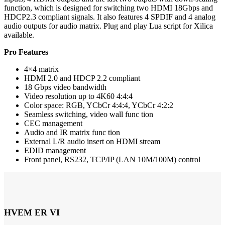
function, which is designed for switching two HDMI 18Gbps and
HDCP2.3 compliant signals. It also features 4 SPDIF and 4 analog
audio outputs for audio matrix. Plug and play Lua script for Xilica
available.
Pro Features
4×4 matrix
HDMI 2.0 and HDCP 2.2 compliant
18 Gbps video bandwidth
Video resolution up to 4K60 4:4:4
Color space: RGB, YCbCr 4:4:4, YCbCr 4:2:2
Seamless switching, video wall func tion
CEC management
Audio and IR matrix func tion
External L/R audio insert on HDMI stream
EDID management
Front panel, RS232, TCP/IP (LAN 10M/100M) control
HVEM ER VI