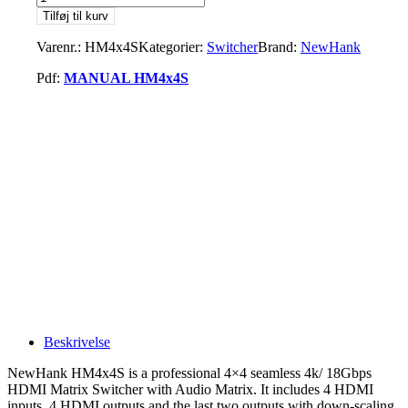
HM4x4S
Tilføj til kurv
video
matrix
Varenr.:
HM4x4S
Kategorier:
Switcher
Brand:
NewHank
antal
Pdf:
MANUAL HM4x4S
Beskrivelse
NewHank HM4x4S is a professional 4×4 seamless 4k/ 18Gbps
HDMI Matrix Switcher with Audio Matrix. It includes 4 HDMI
inputs, 4 HDMI outputs and the last two outputs with down-scaling