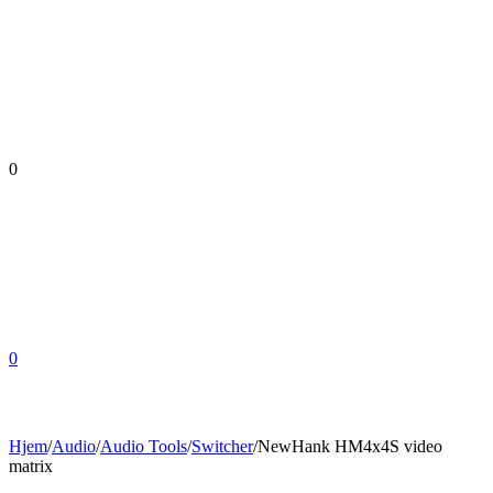
0
0
Hjem
/
Audio
/
Audio Tools
/
Switcher
/
NewHank HM4x4S video
matrix