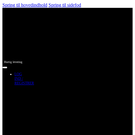
Spring til hovedindhold
Spring til sidefod
Hurtig levering
LOG
IND /
REGISTRER