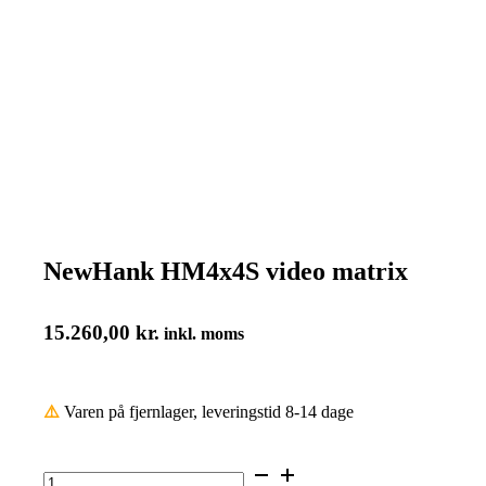
NewHank HM4x4S video matrix
15.260,00
kr.
inkl. moms
⚠️
Varen på fjernlager, leveringstid 8-14 dage
NewHank