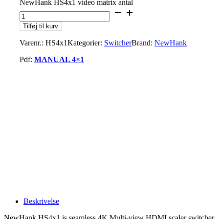
NewHank HS4x1 video matrix antal
Tilføj til kurv
Varenr.:
HS4x1
Kategorier:
Switcher
Brand:
NewHank
Pdf:
MANUAL 4×1
Beskrivelse
NewHank HS4x1 is seamless 4K Multi-view HDMI scaler switcher