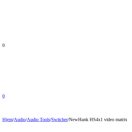
0
0
Hjem
/
Audio
/
Audio Tools
/
Switcher
/
NewHank HS4x1 video matrix