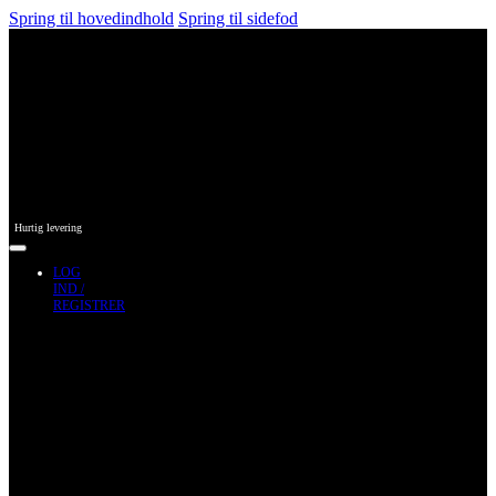
Spring til hovedindhold
Spring til sidefod
Hurtig levering
LOG
IND /
REGISTRER