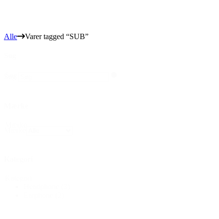
Alle
Varer tagged “SUB”
Søg
Søg
Søg
Mærke
Mærke
Mærke
Kategori
Kategori
Headphone
(3)
Earphone
(2)