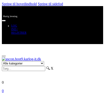
Spring til hovedindhold
Spring til sidefod
Hurtig levering
LOG
IND /
REGISTRER
🔍
X
0
0