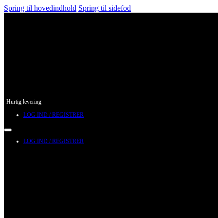
Spring til hovedindhold
Spring til sidefod
Hurtig levering
LOG IND / REGISTRER
LOG IND / REGISTRER