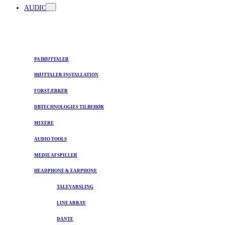
AUDIO
PA HØJTTALER
HØJTTALER INSTALLATION
FORSTÆRKER
DBTECHNOLOGIES TILBEHØR
MIXERE
AUDIO TOOLS
MEDIE AFSPILLER
HEADPHONE & EARPHONE
TALEVARSLING
LINE ARRAY
DANTE