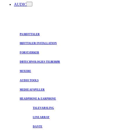
AUDIO
PA HØJTTALER
HØJTTALER INSTALLATION
FORSTÆRKER
DBTECHNOLOGIES TILBEHØR
MIXERE
AUDIO TOOLS
MEDIE AFSPILLER
HEADPHONE & EARPHONE
TALEVARSLING
LINE ARRAY
DANTE