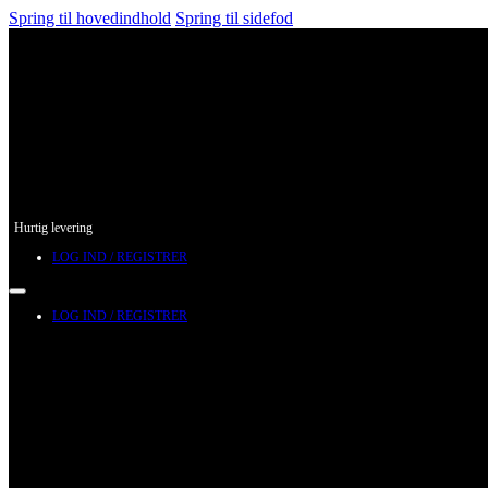
Spring til hovedindhold
Spring til sidefod
Hurtig levering
LOG IND / REGISTRER
LOG IND / REGISTRER