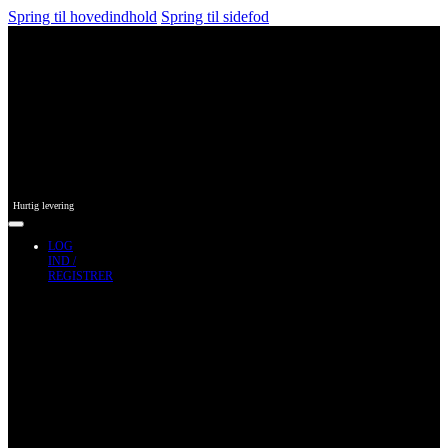
Spring til hovedindhold
Spring til sidefod
Hurtig levering
LOG
IND /
REGISTRER