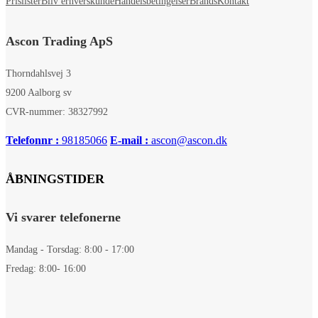
Prislister
Bliv erhverskunde
Handelsbetingelser
Brands
Kontakt
Ascon Trading ApS
Thorndahlsvej 3
9200 Aalborg sv
CVR-nummer: 38327992
Telefonnr :
98185066
E-mail :
ascon@ascon.dk
ÅBNINGSTIDER
Vi svarer telefonerne
Mandag - Torsdag: 8:00 - 17:00
Fredag: 8:00- 16:00