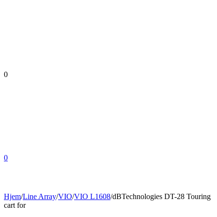
0
0
Hjem
/
Line Array
/
VIO
/
VIO L1608
/
dBTechnologies DT-28 Touring
cart for