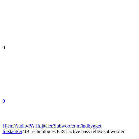
0
0
Hjem
/
Audio
/
PA Højttaler
/
Subwoofer m/indbygget
forstærker
/
dBTechnologies IGS1 active bass-reflex subwoofer