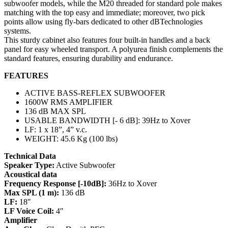
subwoofer models, while the M20 threaded for standard pole makes
matching with the top easy and immediate; moreover, two pick
points allow using fly-bars dedicated to other dBTechnologies
systems.
This sturdy cabinet also features four built-in handles and a back
panel for easy wheeled transport. A polyurea finish complements the
standard features, ensuring durability and endurance.
FEATURES
ACTIVE BASS-REFLEX SUBWOOFER
1600W RMS AMPLIFIER
136 dB MAX SPL
USABLE BANDWIDTH [- 6 dB]: 39Hz to Xover
LF: 1 x 18”, 4” v.c.
WEIGHT: 45.6 Kg (100 lbs)
Technical Data
Speaker Type:
Active Subwoofer
Acoustical data
Frequency Response [-10dB]:
36Hz to Xover
Max SPL (1 m):
136 dB
LF:
18″
LF Voice Coil:
4″
Amplifier