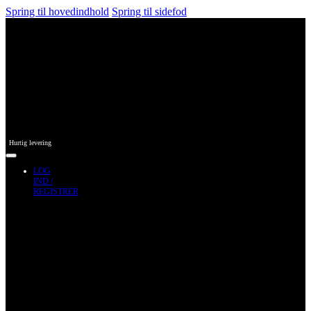
Spring til hovedindhold
Spring til sidefod
Hurtig levering
LOG
IND /
REGISTRER