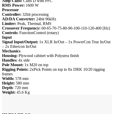
Amp Class:
Class D with PFC
RMS Power:
1600 W
Processor
Controller:
32bit processing
AD/DA Converter:
24bit 96kHz
Limiter:
Peak, Thermal, RMS
Crossover Frequency:
60-65-70-75-80-90-100-110-120-400 [Hz]
Controls:
FunctionControl (rotary)
Input
Signal Input/Output:
1x XLR In/Out – 1x PowerCon True In/Out
– 2x Ethercon In/Out
Mechanics
Housing:
Plywood cabinet with Polyurea finish
Handles:
4x side
Pole Mount:
1x M20 on top
Rigging Points:
2xPick Points on top to fix DRK 10/20 rigging
frames
Width:
578 mm
Height:
580 mm
Depth
: 720 mm
Weight:
45.6 Kg