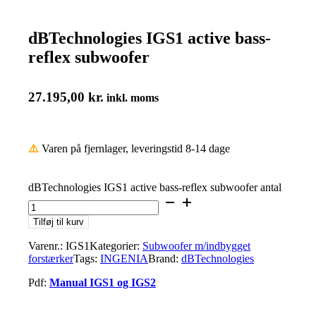
dBTechnologies IGS1 active bass-
reflex subwoofer
27.195,00
kr.
inkl. moms
⚠️
Varen på fjernlager, leveringstid 8-14 dage
dBTechnologies IGS1 active bass-reflex subwoofer antal
Tilføj til kurv
Varenr.:
IGS1
Kategorier:
Subwoofer m/indbygget
forstærker
Tags:
INGENIA
Brand:
dBTechnologies
Pdf:
Manual IGS1 og IGS2