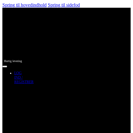
Spring til hovedindhold
Spring til sidefod
Hurtig levering
LOG
IND /
REGISTRER