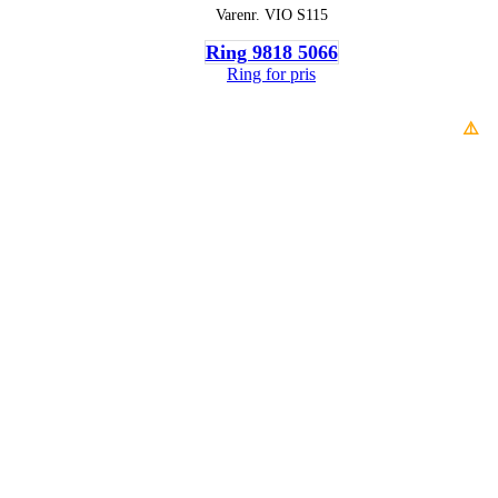
Varenr.
VIO S115
Ring 9818 5066
Ring for pris
⚠️