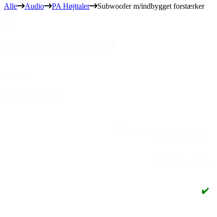
Alle
Audio
PA Højttaler
Subwoofer m/indbygget forstærker
Søg
Søg
Søg
Mærke
Mærke
Mærke
Sort
Sort content
1 - 8 af 8 produkter
✔️