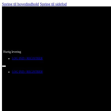
Spring til hovedindhold
Spring til sidefod
Hurtig levering
LOG IND / REGISTRER
LOG IND / REGISTRER