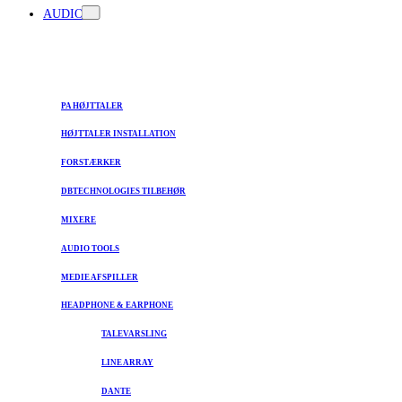
AUDIO
PA HØJTTALER
HØJTTALER INSTALLATION
FORSTÆRKER
DBTECHNOLOGIES TILBEHØR
MIXERE
AUDIO TOOLS
MEDIE AFSPILLER
HEADPHONE & EARPHONE
TALEVARSLING
LINE ARRAY
DANTE