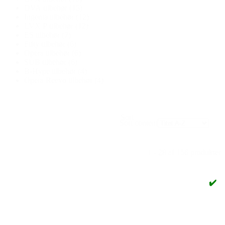
DVA tilbehør
(15)
Ingenia tilbehør
(12)
LVX P tilbehør
(12)
ES tilbehør
(7)
Fifty tilbehør
(6)
Opera tilbehør
(6)
SUB tilbehør
(6)
B-Hype tilbehør
(4)
Opera Reevo tilbehør
(4)
Sort
Sort content
1 - 28 af 156 produkter
✔️