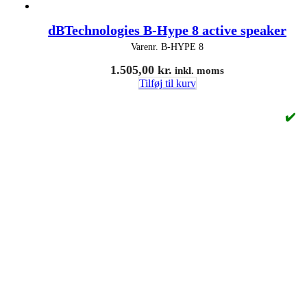
dBTechnologies B-Hype 8 active speaker
Varenr.
B-HYPE 8
1.505,00
kr.
inkl. moms
Tilføj til kurv
✔️