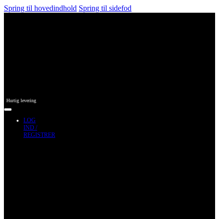
Spring til hovedindhold
Spring til sidefod
Hurtig levering
LOG
IND /
REGISTRER