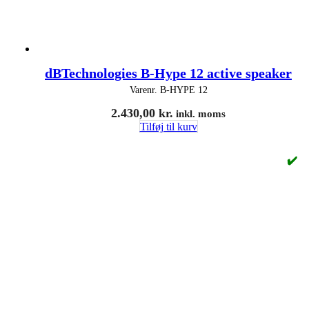
dBTechnologies B-Hype 12 active speaker
Varenr.
B-HYPE 12
2.430,00
kr.
inkl. moms
Tilføj til kurv
✔️