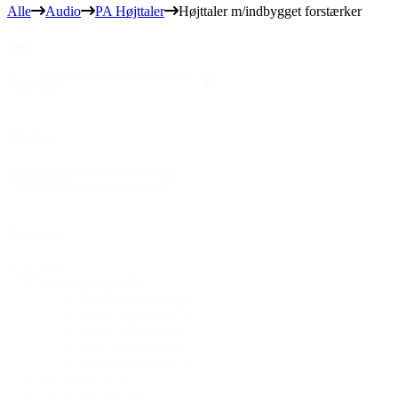
Alle
Audio
PA Højttaler
Højttaler m/indbygget forstærker
Søg
Søg
Søg
Mærke
Mærke
Mærke
Kategori
Kategori
VIO tilbehør
(67)
VIO X tilbehør
(40)
VIO L tilbehør
(17)
VIO C tilbehør
(9)
VIO S tilbehør
(9)
VIO W tilbehør
(2)
IS tilbehør
(25)
LVX tilbehør
(16)