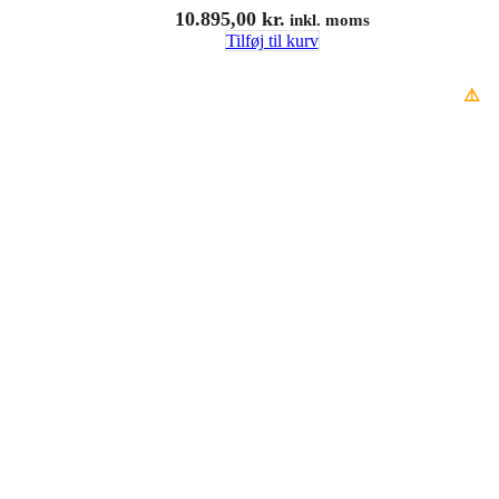
10.895,00
kr.
inkl. moms
Tilføj til kurv
⚠️