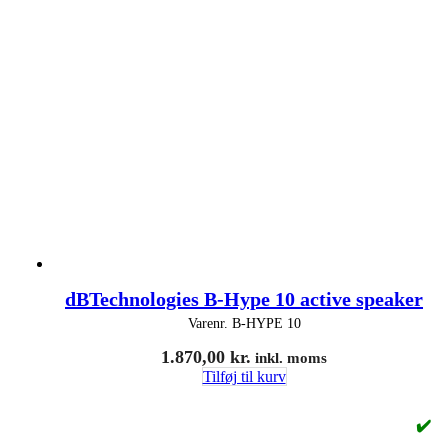
dBTechnologies B-Hype 10 active speaker
Varenr.
B-HYPE 10
1.870,00
kr.
inkl. moms
Tilføj til kurv
✔️