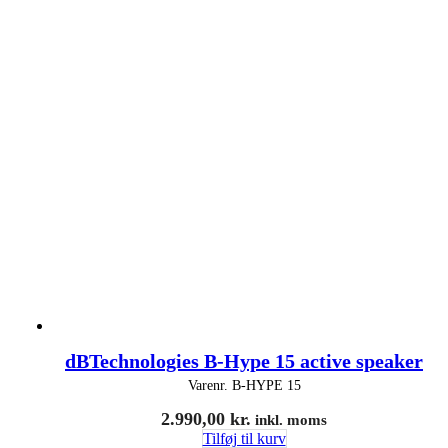
dBTechnologies B-Hype 15 active speaker
Varenr.
B-HYPE 15
2.990,00
kr.
inkl. moms
Tilføj til kurv